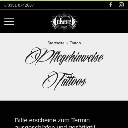
0351 8742687
Startseite
Tattoo
Pflegehinweise
Tattoos
Bitte erscheine zum Termin
ausgeschlafen und gesättigt!!